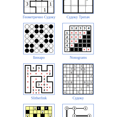
Геометрично Судоку
Судоку Трепач
Бинаро
Nonograms
Slitherlink
Судоку