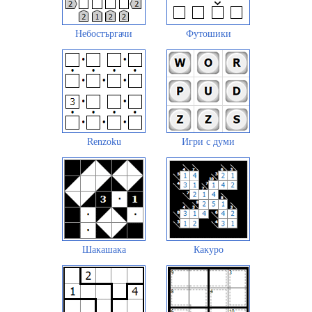
Небостъргачи
Футошики
Renzoku
Игри с думи
Шакашака
Какуро