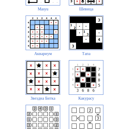
Masyu
Шевица
Аквариум
Тапа
Звездна Битка
Какурасу