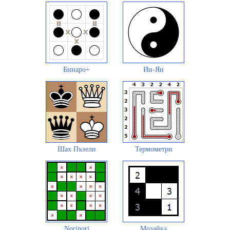
Бинаро+
Ин-Ян
Шах Пъзели
Термометри
Norinori
Мозайка