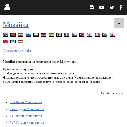
Мозайка
Преведете този сайт.
Мозайка
е вариация на логическия пъзел Миночистач.
Правилата
са прости.
Трябва да откриете местата на черните квадратчета.
Числата показват колко от съседните квадратчетата (хоризонтално, вертикално и
диагонално) са черни. Квадратчето с числото също се брои за съседно.
Скрий правилата
5x5 Лесен Миночистач
5x5 Труден Миночистач
7x7 Лесен Миночистач
7x7 Труден Миночистач