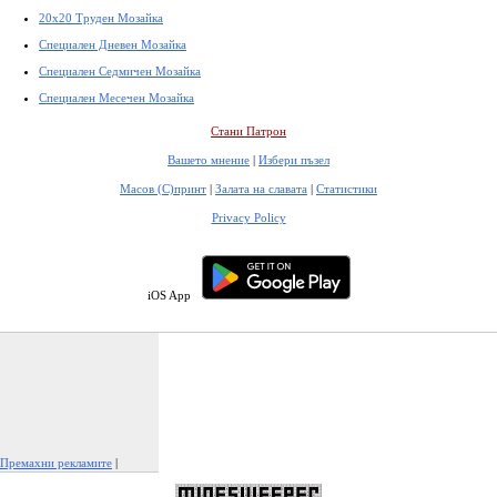
20x20 Труден Мозайка
Специален Дневен Мозайка
Специален Седмичен Мозайка
Специален Месечен Мозайка
Стани Патрон
Вашето мнение
|
Избери пъзел
Масов (С)принт
|
Залата на славата
|
Статистики
Privacy Policy
iOS App
Премахни рекламите
|
Докладвай тази реклама