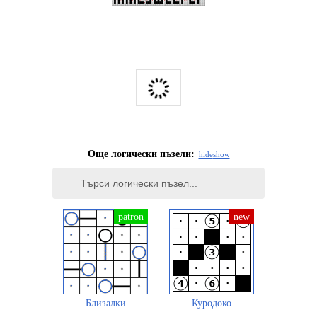
Още логически пъзели:
hide
show
Близалки
Куродоко