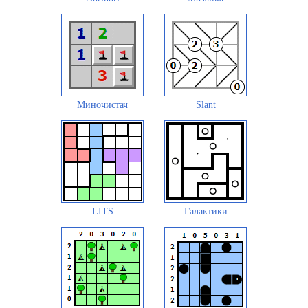
Миночистач
Slant
LITS
Галактики