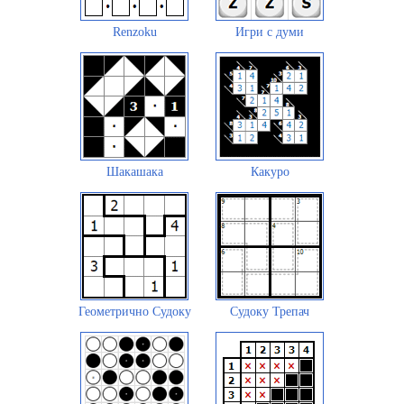
Renzoku
Игри с думи
Шакашака
Какуро
Геометрично Судоку
Судоку Трепач