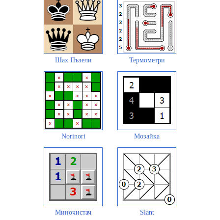
Шах Пъзели
Термометри
Norinori
Мозайка
Миночистач
Slant