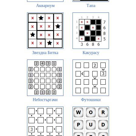
Аквариум
Тапа
Звездна Битка
Какурасу
Небостъргачи
Футошики