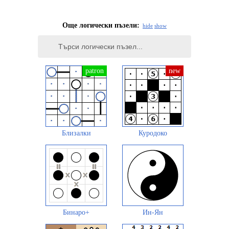
Още логически пъзели:
hide
show
Близалки
Куродоко
Бинаро+
Ин-Ян