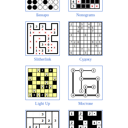
Бинаро
Nonograms
Slitherlink
Судоку
Light Up
Мостове