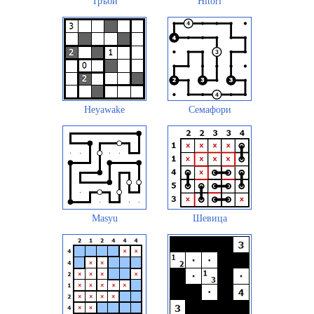
Тръби
Hitori
Heyawake
Семафори
Masyu
Шевица