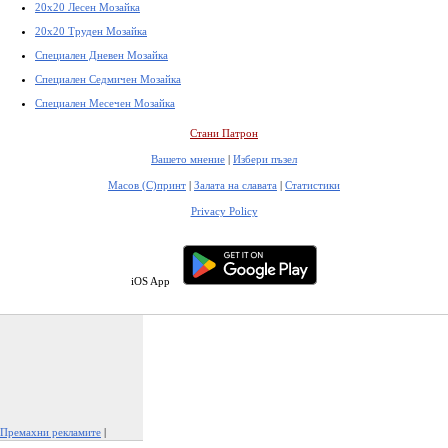
20x20 Лесен Мозайка
20x20 Труден Мозайка
Специален Дневен Мозайка
Специален Седмичен Мозайка
Специален Месечен Мозайка
Стани Патрон
Вашето мнение
|
Избери пъзел
Масов (С)принт
|
Залата на славата
|
Статистики
Privacy Policy
iOS App
Премахни рекламите
|
Докладвай тази реклама