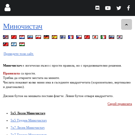
Миночистач
Преведете този сайт.
Миночистач
е логически пъзел с прости правила, но с предизвикателни решения.
Правилата
са прости.
Трябва да откриете местата на мините.
Числата показват колко мини има в съседните квадратчетата (хоризонтално, вертикално
и диагонално).
Дясния бутон на мишката поставя флагче. Левия бутон отваря квадратчето.
Скрий правилата
5x5 Лесен Миночистач
5x5 Труден Миночистач
7x7 Лесен Миночистач
7x7 Труден Миночистач