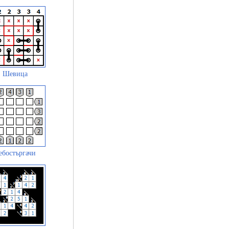
Шевица
ебостъргачи