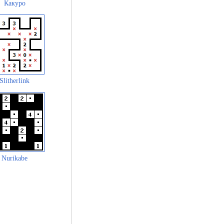
Какуро
Slitherlink
Nurikabe