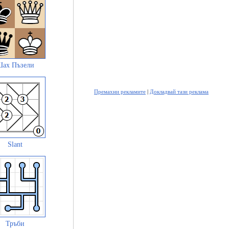
ах Пъзели
Премахни рекламите
|
Докладвай тази реклама
Slant
Тръби