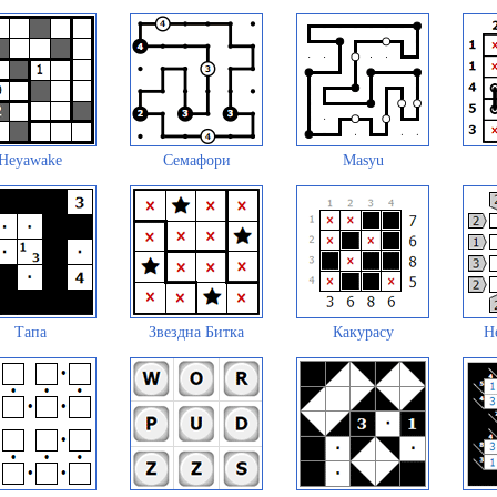
Heyawake
Семафори
Masyu
Тапа
Звездна Битка
Какурасу
Н