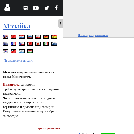
Мозайка
Фиксирай рекламите
Преведете този сайт.
Мозайка
е вариация на логическия
пъзел Миночистач.
Правилата
са прости.
Трябва да откриете местата на черните
квадратчета.
Числата показват колко от съседните
квадратчетата (хоризонтално,
вертикално и диагонално) са черни.
Квадратчето с числото също се брои
за съседно.
Скрий правилата