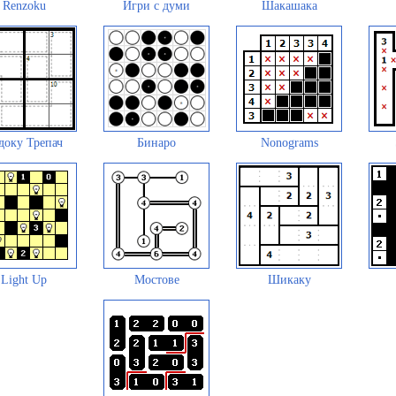
Renzoku
Игри с думи
Шакашака
доку Трепач
Бинаро
Nonograms
Light Up
Мостове
Шикаку