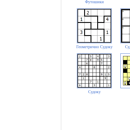
Футошики
Геометрично Судоку
Су
Судоку