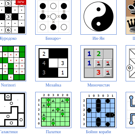
Куродоко
Бинаро+
Ин-Ян
Ш
Norinori
Мозайка
Миночистач
Галактики
Палатки
Бойни кораби