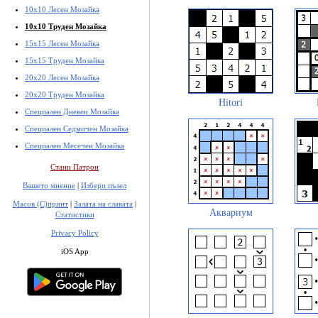
10x10 Лесен Мозайка
10x10 Труден Мозайка
15x15 Лесен Мозайка
15x15 Труден Мозайка
20x20 Лесен Мозайка
20x20 Труден Мозайка
Hitori
Специален Дневен Мозайка
Специален Седмичен Мозайка
Специален Месечен Мозайка
Стани Патрон
Вашето мнение
|
Избери пъзел
Масов (С)принт
|
Залата на славата
|
Аквариум
Статистики
Privacy Policy
iOS App