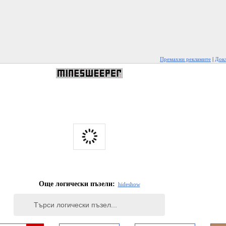
Премахни рекламите
|
Докл
Още логически пъзели:
hide
show