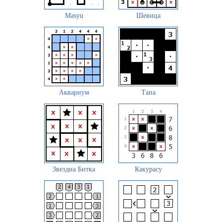
Masyu
Шевица
Аквариум
Тапа
Звездна Битка
Какурасу