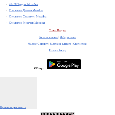
20x20 Труден Мозайка
Специален Дневен Мозайка
Специален Седмичен Мозайка
Специален Месечен Мозайка
Стани Патрон
Вашето мнение
|
Избери пъзел
Масов (С)принт
|
Залата на славата
|
Статистики
Privacy Policy
iOS App
Премахни рекламите
|
Докладвай тази реклама