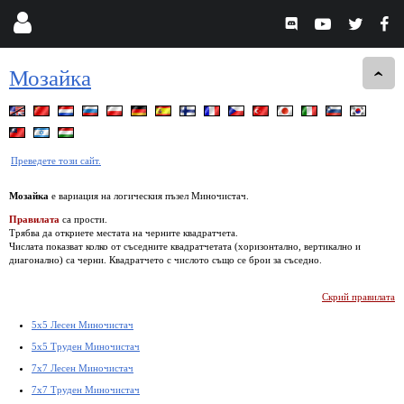
Мозайка
Преведете този сайт.
Мозайка
е вариация на логическия пъзел Миночистач.
Правилата
са прости.
Трябва да откриете местата на черните квадратчета.
Числата показват колко от съседните квадратчетата (хоризонтално, вертикално и
диагонално) са черни. Квадратчето с числото също се брои за съседно.
Скрий правилата
5x5 Лесен Миночистач
5x5 Труден Миночистач
7x7 Лесен Миночистач
7x7 Труден Миночистач