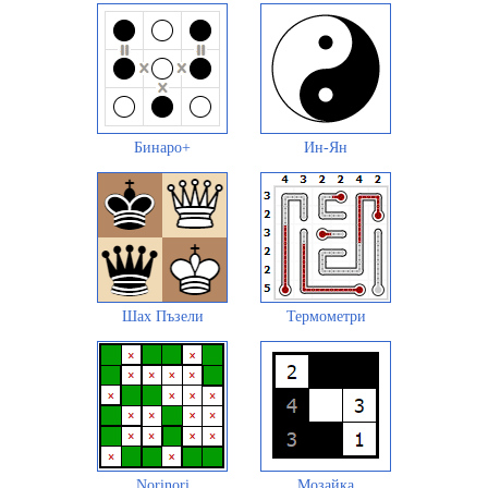
Бинаро+
Ин-Ян
Шах Пъзели
Термометри
Norinori
Мозайка