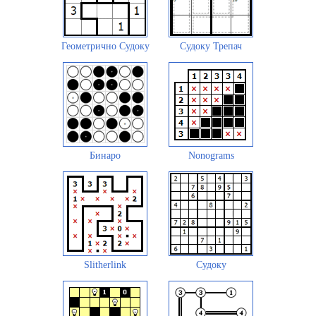
Геометрично Судоку
Судоку Трепач
Бинаро
Nonograms
Slitherlink
Судоку