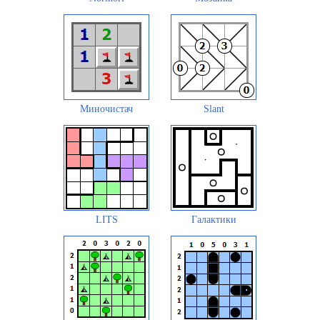
Миночистач
Slant
LITS
Галактики