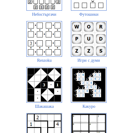
Небостъргачи
Футошики
Renzoku
Игри с думи
Шакашака
Какуро